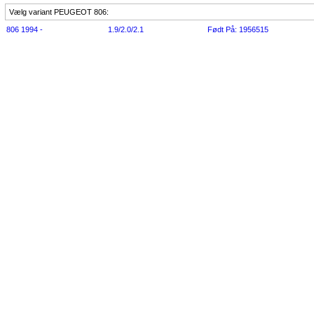
Vælg variant PEUGEOT 806:
806 1994 -
1.9/2.0/2.1
Født På: 1956515